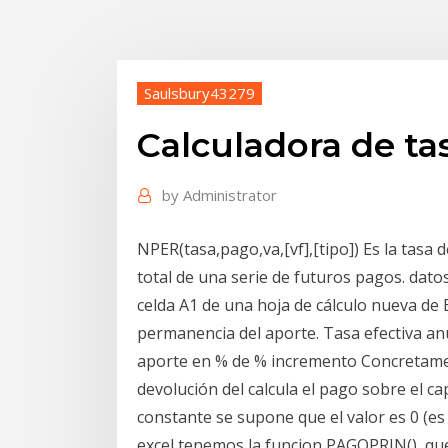
Saulsbury43279
Calculadora de tas
by
Administrator
NPER(tasa,pago,va,[vf],[tipo]) Es la tasa d
total de una serie de futuros pagos. dato
celda A1 de una hoja de cálculo nueva de
permanencia del aporte. Tasa efectiva anu
aporte en % de % incremento Concretamen
devolución del calcula el pago sobre el c
constante se supone que el valor es 0 (es 
excel tenemos la funcion PAGOPRIN(), qu