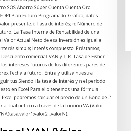
rro SOS Ahorro Súper Cuenta Cuenta Oro
 FOPI Plan Futuro Programado. Gráfica, datos
valor presente. i: Tasa de interés; n: Número de
futuro. La Tasa Interna de Rentabilidad de una
 el Valor Actual Neto de esa inversión es igual a
 Interés simple; Interés compuesto; Préstamos;
l; Descuento comercial. VAN y TIR; Tasa de Fisher
los intereses futuros de los diferentes pares de
rex Fecha a futuro:. Entra y utiliza nuestra
ir tus Siendo i la tasa de interés y n el periodo
uesto en Excel Para ello tenemos una fórmula
 Excel podremos calcular el precio de un Bono de 2
 actual neto) o a través de la función VA (Valor
VNA(tasa;valor1;valor2…valorN).